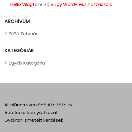
Helló Világ!
szerzője
Egy WordPress hozzászóló
ARCHÍVUM
2023. Február
KATEGÓRIÁK
Egyéb Kategória
Általános szerződési feltételek
Adatkezelési nyilatkozat
Gyakran ismételt kérdések