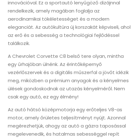
innovációval. Ez a sportautó lenyűgöző dizájnnal
rendelkezik, amely magában foglalja az
aerodinamikai tökéletességet és a modern
eleganciát. Az autókultúra új korszakát képviseli, ahol
az erő és a sebesség a technológiai fejlődéssel
találkozik.
A Chevrolet Corvette C8 belső tere olyan, mintha
egy űrhajóban ülnénk. Az érintőképernyő
vezérlőszervek és a digitális műszerfal a jövőt idézik
meg, miközben a prémium anyagok és a kényelmes
ülések gondoskodnak az utazás kényelméről. Nem
csak egy autó, ez egy élmény!
Az autó hátsó középmotorja egy erőteljes V8-as
motor, amely őrületes teljesítményt nyújt. Azonnal
megérezhetjük, ahogy az autó a gázra taposással
megelevenedik, és hatalmas sebességgel repít