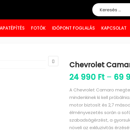
Search for:
APATÉPÍTÉS
FOTÓK
IDŐPONT FOGLALÁS
KAPCSOLAT
Chevrolet Camar
24 990
Ft
–
69 
A Chevrolet Camaro megtest
mindenkinek ki kell próbálni
motor biztosít és 2,7 másod
élményvezetés során a sof
szabadságérzést, a gyorsulá
növeli az exkluzivitás érzés