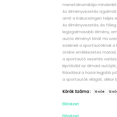
menetdinamikája mindenkit 
Az élményvezetés izgalmát
amit a Kakucsringen teljes 
Az élményvezetés, és főleg 
legizgalmasabb élmény, ame
autós élményt kínál. Ha szer
ezeknek a sportautóknak a b
örökre emlékezetes marad
a sportautó vezetés varázsá
kipróbáld az álmaid autóját
Ráadásul a hazai legjobb p
a sportautók világát, akkor 
Körök Száma
10 KÖR
12 KÖ
Előnézet
Előnézet