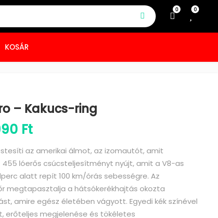
0
0
KOSÁR
o – Kakucs-ring
Ártartomány: 24 990 Ft - 69 
990
Ft
esíti az amerikai álmot, az izomautót, amit
a. 455 lóerős csúcsteljesítményt nyújt, amit a V8-as
perc alatt repít 100 km/órás sebességre. Az
őr megtapasztalja a hátsókerékhajtás okozta
st, amire egész életében vágyott. Egyedi kék színével
ét, erőteljes megjelenése és tökéletes