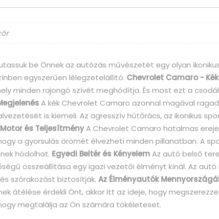
kör
assuk be Önnek az autózás művészetét egy olyan ikonikus j
ínben egyszerűen lélegzetelállító.
Chevrolet Camaro - Kék
mely minden rajongó szívét meghódítja. És most ezt a csod
Megjelenés
A kék Chevrolet Camaro azonnal magával ragadja
ezetését is kiemeli. Az agresszív hűtőrács, az ikonikus sp
s Motor és Teljesítmény
A Chevrolet Camaro hatalmas ereje é
, hogy a gyorsulás örömét élvezheti minden pillanatban. A s
ének hódolhat.
Egyedi Beltér és Kényelem
Az autó belső tere
ségű összeállítása egy igazi vezetői élményt kínál. Az aut
s szórakozást biztosítják.
Az Élményautók Mennyországáb
 átélése érdekli Önt, akkor itt az ideje, hogy megszerezze
hogy megtalálja az Ön számára tökéleteset.