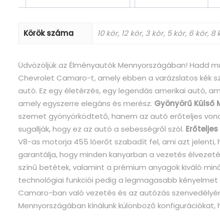
Körök száma
10 kör, 12 kör, 3 kör, 5 kör, 6 kör, 8 
Üdvözöljük az Élményautók Mennyországában! Hadd mut
Chevrolet Camaro-t, amely ebben a varázslatos kék sz
autó. Ez egy életérzés, egy legendás amerikai autó, a
amely egyszerre elegáns és merész.
Gyönyörű Külső 
szemet gyönyörködtető, hanem az autó erőteljes vonalv
sugallják, hogy ez az autó a sebességről szól.
Erőtelje
V8-as motorja 455 lóerőt szabadít fel, ami azt jelenti
garantálja, hogy minden kanyarban a vezetés élvezet
színű betétek, valamint a prémium anyagok kiváló minő
technológiai funkciói pedig a legmagasabb kényelmet é
Camaro-ban való vezetés és az autózás szenvedélyének
Mennyországában kínálunk különböző konfigurációkat, 