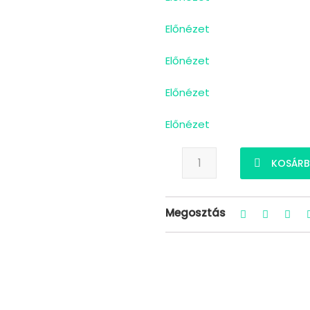
Előnézet
Előnézet
Előnézet
Előnézet
Chevrolet Camaro - Kak
KOSÁRB
Megosztás