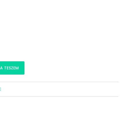
ucs-ring mennyiség
A TESZEM