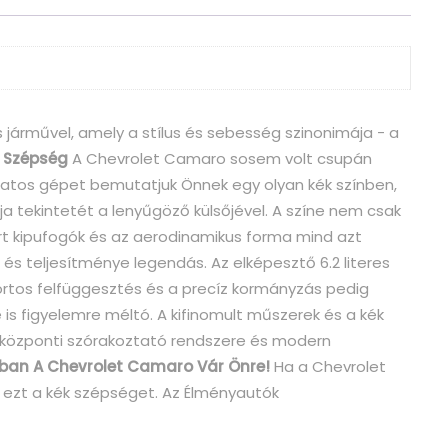
árművel, amely a stílus és sebesség szinonimája - a
 Szépség
A Chevrolet Camaro sosem volt csupán
álatos gépet bemutatjuk Önnek egy olyan kék színben,
 tekintetét a lenyűgöző külsőjével. A színe nem csak
ort kipufogók és az aerodinamikus forma mind azt
s teljesítménye legendás. Az elképesztő 6.2 literes
portos felfüggesztés és a precíz kormányzás pedig
 is figyelemre méltó. A kifinomult műszerek és a kék
ó központi szórakoztató rendszere és modern
an A Chevrolet Camaro Vár Önre!
Ha a Chevrolet
 ezt a kék szépséget. Az Élményautók