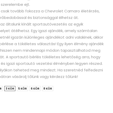
szerelembe ejt.
 csak tovább fokozza a Chevrolet Camaro életérzés,
erőbedobással és biztonsággal élhetsz át.
az általunk kínált sportautóvezetés az egyik
lyet átélhetsz. Egy igazi ajándék, amely számtalan
etnél igazán különleges ajándékot adni valakinek, akkor
érlése a tökéletes választás! Egy ilyen élmény ajándék
, hiszen nem mindennapi módon tapasztalhatod meg
t. A sportautó bérlés tökéletes lehetőség arra, hogy
, és igazi sportautó vezetési élményben legyen részed.
ályákon teheted meg mindezt. Ha szeretnéd felfedezni
bátran vásárolj tőlünk vagy kérdezz tőlünk!
R
3 KÖR
5 KÖR
6 KÖR
8 KÖR