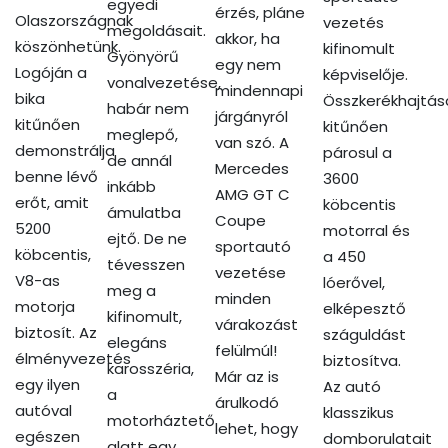
egyedi
érzés, pláne
Olaszországnak
vezetés
megoldásait.
akkor, ha
köszönhetünk.
kifinomult
Gyönyörű
egy nem
Logóján a
képviselője.
vonalvezetése,
mindennapi
bika
Összkerékhajtás
habár nem
járgányról
kitűnően
kitűnően
meglepő,
van szó. A
demonstrálja
párosul a
de annál
Mercedes
benne lévő
3600
inkább
AMG GT C
erőt, amit
köbcentis
ámulatba
Coupe
5200
motorral és
ejtő. De ne
sportautó
köbcentis,
a 450
tévesszen
vezetése
V8-as
lóerővel,
meg a
minden
motorja
elképesztő
kifinomult,
várakozást
biztosít. Az
száguldást
elegáns
felülmúl!
élményvezetés
biztosítva.
karosszéria,
Már az is
egy ilyen
Az autó
a
árulkodó
autóval
klasszikus
motorháztető
lehet, hogy
egészen
domborulatait
alatt egy