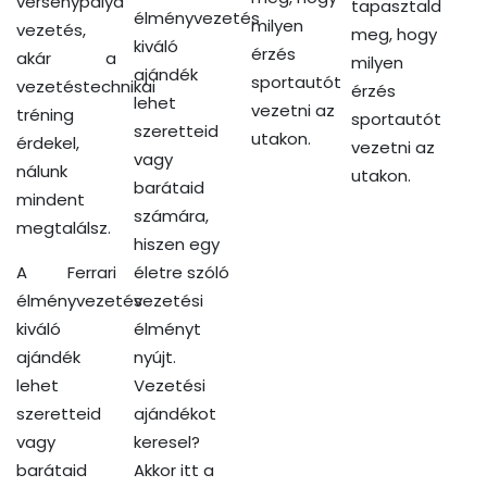
versenypálya
tapasztald
élményvezetés
milyen
vezetés,
meg, hogy
kiváló
érzés
akár a
milyen
ajándék
sportautót
vezetéstechnikai
érzés
lehet
vezetni az
tréning
sportautót
szeretteid
utakon.
érdekel,
vezetni az
vagy
nálunk
utakon.
barátaid
mindent
számára,
megtalálsz.
hiszen egy
A Ferrari
életre szóló
élményvezetés
vezetési
kiváló
élményt
ajándék
nyújt.
lehet
Vezetési
szeretteid
ajándékot
vagy
keresel?
barátaid
Akkor itt a