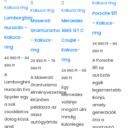
több
több
variációja
Kakucs ring
variációja
Kakucs ring
variációja
variációja
van.
Kakucs ring
Kakucs ring
Porsche 911
van.
van.
van.
A
Lamborghini
Maserati
Mercedes
A
– Kakucs-
A
A
változatok
Huracán –
változatok
Granturismo
AMG GT C
változatok
változatok
a
ring
a
Kakucs-
a
a
termékoldalon
– Kakucs-
Coupe –
termékoldalon
34 990
Ft
–
84
termékoldalon
termékoldalon
választhatók
ring
ring
Kakucs-
Ártartomány:
választhatók
990
Ft
választhatók
választhatók
ki
44 990
Ft
–
94
34
ki
ring
A Porsche
29 990
Ft
–
79
ki
ki
Ártartomány:
990
Ft
990 Ft
911 az
Ártartomány:
990
Ft
24 990
Ft
–
69
44
-
A
autózás
29
A Maserati
Ártartomány:
990
Ft
990 Ft
84
Lamborghini
egyik
990 Ft
Granturismo
24
Egy
-
990 Ft
Huracán Evo
legismertebb
-
élményvezetése
990 Ft
Mercedes
94
Spyder egy
ikonja,
79
kitűnően
-
volánja
990 Ft
a sok
amely
990 Ft
példázza az
69
mögött ülni
csodálatos
generációk
olasz
990 Ft
mindig
dolog közül,
óta a
autógyártás
különleges
amit
sportautó