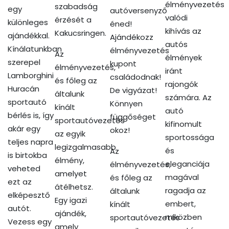
élményvezetés
szabadság
egy
autóversenyző
valódi
érzését a
különleges
éned!
kihívás az
Kakucsringen.
ajándékkal.
Ajándékozz
autós
Kínálatunkban
élményvezetés
Az
élmények
szerepel
kupont
élményvezetés,
iránt
Lamborghini
családodnak!
és főleg az
rajongók
Huracán
De vigyázat!
általunk
számára. Az
sportautó
Könnyen
kínált
autó
bérlés is, így
függőséget
sportautóvezetés
kifinomult
akár egy
okoz!
az egyik
sportossága
teljes napra
legizgalmasabb
és
Az
is birtokba
élmény,
eleganciája
élményvezetés,
veheted
amelyet
magával
és főleg az
ezt az
átélhetsz.
ragadja az
általunk
elképesztő
Egy igazi
embert,
kínált
autót.
ajándék,
miközben
sportautóvezetés
Vezess egy
amely