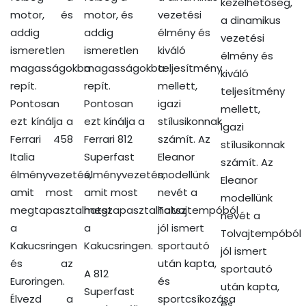
kezelhetőség,
motor, és
motor, és
vezetési
a dinamikus
addig
addig
élmény és
vezetési
ismeretlen
ismeretlen
kiváló
élmény és
magasságokba
magasságokba
teljesítmény
kiváló
repít.
repít.
mellett,
teljesítmény
Pontosan
Pontosan
igazi
mellett,
ezt kínálja a
ezt kínálja a
stílusikonnak
igazi
Ferrari 458
Ferrari 812
számít. Az
stílusikonnak
Italia
Superfast
Eleanor
számít. Az
élményvezetés,
élményvezetés,
modellünk
Eleanor
amit most
amit most
nevét a
modellünk
megtapasztalhatsz
megtapasztalhatsz
Tolvajtempóból
nevét a
a
a
jól ismert
Tolvajtempóból
Kakucsringen
Kakucsringen.
sportautó
jól ismert
és az
után kapta,
sportautó
A 812
Euroringen.
és
után kapta,
Superfast
Élvezd a
sportcsíkozása
és