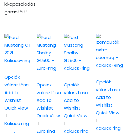
kikapcsolódás
garantált!
Opciók
Opciók
választása
Opciók
Opciók
választása
Ennek
Add to
választása
választása
Ennek
Add to
a
Ennek
Ennek
Wishlist
Add to
Add to
a
Wishlist
terméknek
a
a
Quick View
Wishlist
Wishlist
terméknek
Quick View
több
terméknek
terméknek
Quick View
Quick View
több
variációja
több
több
Kakucs ring
variációja
Kakucs ring
van.
variációja
variációja
Euro ring
Kakucs ring