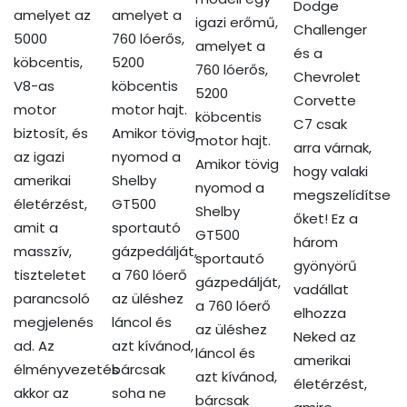
Dodge
amelyet az
amelyet a
igazi erőmű,
Challenger
5000
760 lóerős,
amelyet a
és a
köbcentis,
5200
760 lóerős,
Chevrolet
V8-as
köbcentis
5200
Corvette
motor
motor hajt.
köbcentis
C7 csak
biztosít, és
Amikor tövig
motor hajt.
arra várnak,
az igazi
nyomod a
Amikor tövig
hogy valaki
amerikai
Shelby
nyomod a
megszelídítse
életérzést,
GT500
Shelby
őket! Ez a
amit a
sportautó
GT500
három
masszív,
gázpedálját,
sportautó
gyönyörű
tiszteletet
a 760 lóerő
gázpedálját,
vadállat
parancsoló
az üléshez
a 760 lóerő
elhozza
megjelenés
láncol és
az üléshez
Neked az
ad. Az
azt kívánod,
láncol és
amerikai
élményvezetés
bárcsak
azt kívánod,
életérzést,
akkor az
soha ne
bárcsak