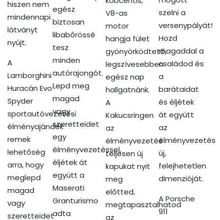
köbcentis,
hiszen nem
egész
szelni a
V8-as
mindennapi
biztosan
versenypályát!
motor
látványt
libabőrössé
Hozd
hangja fület
nyújt.
tesz
magaddal a
gyönyörködtető,
minden
A
családod és
legszívesebben
autórajongót.
Lamborghini
a
egész nap
Lepd meg
Huracán Evo
barátaidat
hallgatnánk.
magad
Spyder
és éljétek
A
vagy
sportautóvezetési
át együtt
Kakucsringen
szeretteidet
élményajándék
az
az
egy
remek
élményvezetés
élményvezetés
élményvezetéssel,
lehetőség
új,
teljesen új
éljétek át
arra, hogy
felejhetetlen
kapukat nyit
együtt a
meglepd
dimenzióját.
meg
Maserati
magad
előtted,
A Porsche
Granturismo
vagy
megtapasztalhatod
911
adta
szeretteidet
az