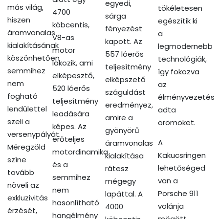
egyedi,
más világ,
tökéletesen
4700
sárga
hiszen
egészítik ki
köbcentis,
fényezést
áramvonalas
a
V8-as
kapott. Az
kialakításának
legmodernebb
motor
557 lóerős
köszönhetően
technológiák,
lakozik, ami
teljesítmény
semmihez
így fokozva
elképesztő,
elképszető
nem
az
520 lóerős
száguldást
fogható
élményvezetés
teljesítmény
eredményez,
lendülettel
adta
leadására
amire a
szeli a
örömöket.
képes. Az
gyönyörű
versenypályát.
erőteljes
A
áramvonalas
Méregzöld
motordinamika
Kakucsringen
kialakítása
színe
és a
lehetőséged
rátesz
tovább
semmihez
van a
mégegy
növeli az
nem
Porsche 911
lapáttal. A
exkluzivitás
hasonlítható
volánja
4000
érzését,
hangélmény
mögött