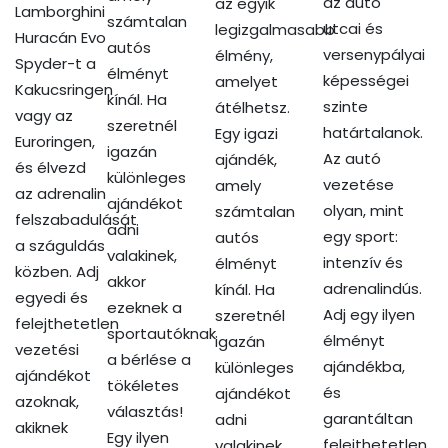
az autó
az egyik
Lamborghini
számtalan
utcai és
legizgalmasabb
Huracán Evo
autós
versenypályai
élmény,
Spyder-t a
élményt
képességei
amelyet
Kakucsringen
kínál. Ha
szinte
átélhetsz.
vagy az
szeretnél
határtalanok.
Egy igazi
Euroringen,
igazán
Az autó
ajándék,
és élvezd
különleges
vezetése
amely
az adrenalin
ajándékot
olyan, mint
számtalan
felszabadulását
adni
egy sport:
autós
a száguldás
valakinek,
intenzív és
élményt
közben. Adj
akkor
adrenalindús.
kínál. Ha
egyedi és
ezeknek a
Adj egy ilyen
szeretnél
felejthetetlen
sportautóknak
élményt
igazán
vezetési
a bérlése a
ajándékba,
különleges
ajándékot
tökéletes
és
ajándékot
azoknak,
választás!
garantáltan
adni
akiknek
Egy ilyen
felejthetetlen
valakinek,