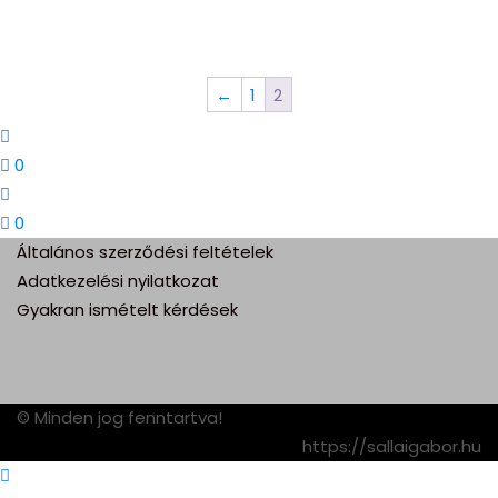
←
1
2
0
0
Általános szerződési feltételek
Adatkezelési nyilatkozat
Gyakran ismételt kérdések
© Minden jog fenntartva!
https://sallaigabor.hu