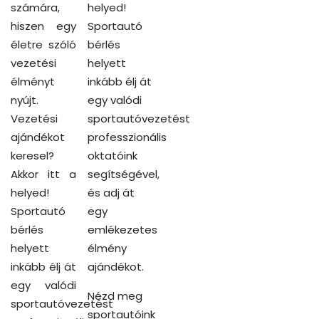
számára,
helyed!
hiszen egy
Sportautó
életre szóló
bérlés
vezetési
helyett
élményt
inkább élj át
nyújt.
egy valódi
Vezetési
sportautóvezetést
ajándékot
professzionális
keresel?
oktatóink
Akkor itt a
segítségével,
helyed!
és adj át
Sportautó
egy
bérlés
emlékezetes
helyett
élmény
inkább élj át
ajándékot.
egy valódi
Nézd meg
sportautóvezetést
sportautóink