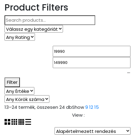
Product Filters
Search
for:
—
Filter
13–24 termék, összesen 24 db
Show
9
12
15
View :