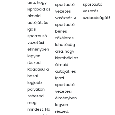
arra, hogy
sportautó
sportautó
kipróbáld az
vezetés
vezetés
álmaid
szabadságát!
varázsát. A
autóját, és
sportautó
igazi
bérlés
sportautó
tökéletes
vezetési
lehetőség
élményben
arra, hogy
legyen
kipróbáld az
részed.
álmaid
Ráadásul a
autóját, és
hazai
igazi
legjobb
sportautó
pályákon
vezetési
teheted
élményben
meg
legyen
mindezt. Ha
részed.