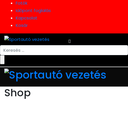
Fotók
Időpont foglalás
Kapcsolat
Kosár
Search
for:
Shop