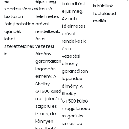
és
éljük meg.
kalandként
is küldünk
sportautóvezetés
Az autó
éljük meg.
foglalásod
biztosan
félelmetes
Az autó
mellé!
felejthetetlen
erővel
félelmetes
ajándék
rendelkezik,
erővel
lehet
és a
rendelkezik,
szeretteidnek
vezetési
és a
is.
élmény
vezetési
garantáltan
élmény
legendás
garantáltan
élmény. A
legendás
Shelby
élmény. A
GT500 külső
Shelby
megjelenése
GT500 külső
szigorú és
megjelenése
izmos, de
szigorú és
könnyen
izmos, de
kezelhető