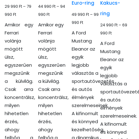
Euro-ring
Kakucs-
29 990
Ft
–
79
44 990
Ft
–
94
ki
ki
választhatók
választhatók
ring
Ártartomány:
Ártartomány:
990
Ft
990
Ft
49 990
Ft
–
99
ki
ki
29
44
Ártartomány:
990
Ft
Amikor egy
Amikor egy
24 990
Ft
–
69
990 Ft
990 Ft
49
Ferrari
Ferrari
A Ford
Ártartomány:
990
Ft
-
-
990 Ft
volánja
volánja
Mustang
24
A Ford
79
94
-
mögött
mögött
Eleanor az
990 Ft
Mustang
990 Ft
990 Ft
99
ülsz,
ülsz,
egyik
-
Eleanor az
990 Ft
egyszerűen
egyszerűen
legjobb
69
egyik
megszűnik
megszűnik
választás a
990 Ft
legjobb
a külvilág.
a külvilág.
sportautóvezetés
választás a
Csak arra
Csak arra
és autós
sportautóvezet
koncentrálsz,
koncentrálsz,
élmények
és autós
milyen
milyen
szerelmeseinek.
élmények
hihetetlen
hihetetlen
A kifinomult
szerelmeseinek.
érzés,
érzés,
és könnyed
A kifinomult
ahogy
ahogy
kezelhetőség,
és könnyed
felbőg a
felbőg a
a dinamikus