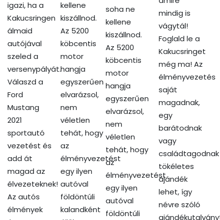
amire
igazi, ha a
kellene
soha ne
mindig is
Kakucsringen
kiszállnod.
kellene
vágytál!
álmaid
Az 5200
kiszállnod.
Foglald le a
autójával
köbcentis
Az 5200
Kakucsringet
szeled a
motor
köbcentis
még ma! Az
versenypályát.
hangja
motor
élményvezetés
Válaszd a
egyszerűen
hangja
saját
Ford
elvarázsol,
egyszerűen
magadnak,
Mustang
nem
elvarázsol,
egy
2021
véletlen
nem
barátodnak
sportautó
tehát, hogy
véletlen
vagy
vezetést és
az
tehát, hogy
családtagodnak
add át
élményvezetést
az
tökéletes
magad az
egy ilyen
élményvezetést
ajándék
élvezeteknek!
autóval
egy ilyen
lehet, így
Az autós
földöntúli
autóval
névre szóló
élmények
kalandként
földöntúli
ajándékutalvány