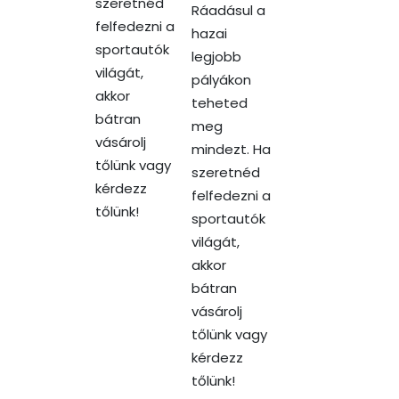
szeretnéd
Ráadásul a
felfedezni a
hazai
sportautók
legjobb
világát,
pályákon
akkor
teheted
bátran
meg
vásárolj
mindezt. Ha
tőlünk vagy
szeretnéd
kérdezz
felfedezni a
tőlünk!
sportautók
világát,
akkor
bátran
vásárolj
tőlünk vagy
kérdezz
tőlünk!