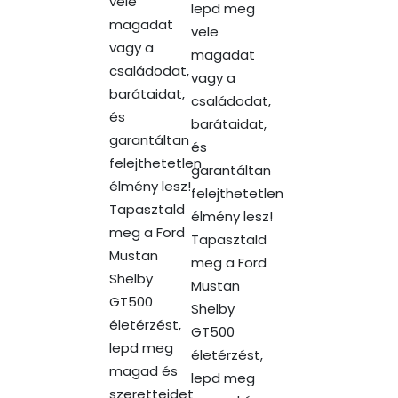
vele
lepd meg
magadat
vele
vagy a
magadat
családodat,
vagy a
barátaidat,
családodat,
és
barátaidat,
garantáltan
és
felejthetetlen
garantáltan
élmény lesz!
felejthetetlen
Tapasztald
élmény lesz!
meg a Ford
Tapasztald
Mustan
meg a Ford
Shelby
Mustan
GT500
Shelby
életérzést,
GT500
lepd meg
életérzést,
magad és
lepd meg
szeretteidet