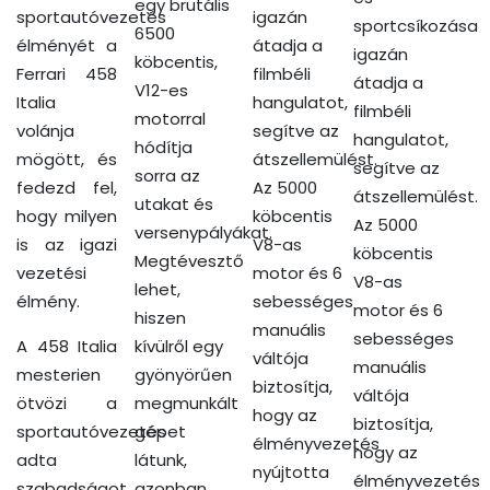
egy brutális
sportautóvezetés
igazán
sportcsíkozása
6500
élményét a
átadja a
igazán
köbcentis,
Ferrari 458
filmbéli
átadja a
V12-es
Italia
hangulatot,
filmbéli
motorral
volánja
segítve az
hangulatot,
hódítja
mögött, és
átszellemülést.
segítve az
sorra az
fedezd fel,
Az 5000
átszellemülést.
utakat és
hogy milyen
köbcentis
Az 5000
versenypályákat.
is az igazi
V8-as
köbcentis
Megtévesztő
vezetési
motor és 6
V8-as
lehet,
élmény.
sebességes
motor és 6
hiszen
manuális
sebességes
A 458 Italia
kívülről egy
váltója
manuális
mesterien
gyönyörűen
biztosítja,
váltója
ötvözi a
megmunkált
hogy az
biztosítja,
sportautóvezetés
gépet
élményvezetés
hogy az
adta
látunk,
nyújtotta
élményvezetés
szabadságot
azonban