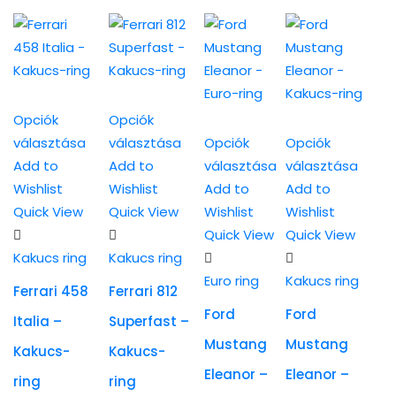
Opciók
Opciók
választása
választása
Opciók
Opciók
Ennek
Ennek
Add to
Add to
választása
választása
a
a
Ennek
Ennek
Wishlist
Wishlist
Add to
Add to
terméknek
terméknek
a
a
Quick View
Quick View
Wishlist
Wishlist
több
több
terméknek
terméknek
Quick View
Quick View
variációja
variációja
több
több
Kakucs ring
Kakucs ring
van.
van.
variációja
variációja
Euro ring
Kakucs ring
Ferrari 458
Ferrari 812
A
A
van.
van.
Ford
Ford
Italia –
Superfast –
változatok
változatok
A
A
Mustang
Mustang
a
a
változatok
változatok
Kakucs-
Kakucs-
termékoldalon
termékoldalon
a
a
Eleanor –
Eleanor –
ring
ring
választhatók
választhatók
termékoldalon
termékoldalon