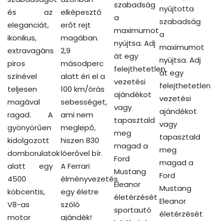
szabadság
nyújtotta
és az
elképesztő
a
szabadság
eleganciát,
erőt rejt
maximumot
a
ikonikus,
magában.
nyújtsa. Adj
maximumot
extravagáns
2,9
át egy
nyújtsa. Adj
piros
másodperc
felejthetetlen
át egy
színével
alatt éri el a
vezetési
felejthetetlen
teljesen
100 km/órás
ajándékot
vezetési
magával
sebességet,
vagy
ajándékot
ragad. A
ami nem
tapasztald
vagy
gyönyörűen
meglepő,
meg
tapasztald
kidolgozott
hiszen 830
magad a
meg
domborulatok
lóerővel bír.
Ford
magad a
alatt egy
A Ferrari
Mustang
Ford
4500
élményvezetés
Eleanor
Mustang
köbcentis,
egy életre
életérzését
Eleanor
V8-as
szóló
sportautó
életérzését
motor
ajándék!