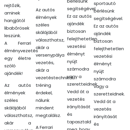
bérlésünk
sportautó
rejtőzik,
segítségével.
Az autós
bérlésünk
aminek
Ez az autós
élmények
segítségével.
hangjától
ajándék
széles
Ez az autós
libabőrösek
biztosan
skálájából
ajándék
leszünk.
felejthetetlen
választhatsz,
biztosan
A Ferrari
vezetési
akár a
felejthetetlen
élményvezetés
élményt
versenypálya
vezetési
egy életre
nyújt
vezetés,
élményt
szóló
számodra
akár a
nyújt
ajándék!
vagy a
vezetéstechnikai
számodra
szeretteidnek.
Az autós
tréning
vagy a
Vedd át a
élmények
érdekel,
szeretteidnek.
vezetés
széles
nálunk
Vedd át a
irányítását
skálájából
mindent
vezetés
és
választhatsz,
megtalálsz.
irányítását
tapasztald
akár a
és
A Ferrari
meg, hogy