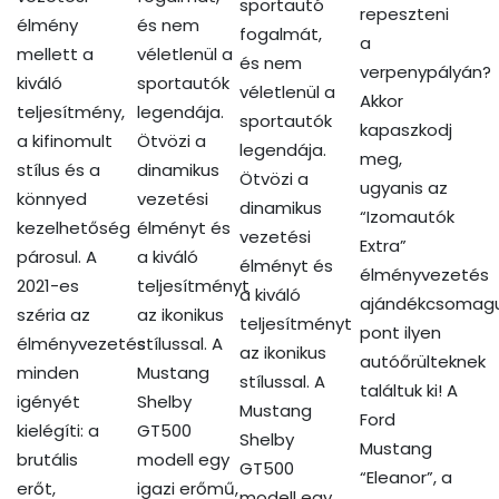
sportautó
repeszteni
élmény
és nem
fogalmát,
a
mellett a
véletlenül a
és nem
verpenypályán?
kiváló
sportautók
véletlenül a
Akkor
teljesítmény,
legendája.
sportautók
kapaszkodj
a kifinomult
Ötvözi a
legendája.
meg,
stílus és a
dinamikus
Ötvözi a
ugyanis az
könnyed
vezetési
dinamikus
“Izomautók
kezelhetőség
élményt és
vezetési
Extra”
párosul. A
a kiváló
élményt és
élményvezetés
2021-es
teljesítményt
a kiváló
ajándékcsomag
széria az
az ikonikus
teljesítményt
pont ilyen
élményvezetés
stílussal. A
az ikonikus
autóőrülteknek
minden
Mustang
stílussal. A
találtuk ki! A
igényét
Shelby
Mustang
Ford
kielégíti: a
GT500
Shelby
Mustang
brutális
modell egy
GT500
“Eleanor”, a
erőt,
igazi erőmű,
modell egy