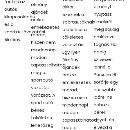
fontos az
élmény
élményt
akkor
autós
ajándék
nyújtasz,
ezeknek a
kikapcsolódás
örökre
amelyről
sportautóknak
és a
emlékezetes
még sokáig
a bérlése a
sportautóvezetési
marad,
emlékezni
tökéletes
élmény.
hiszen nem
fognak. Ha
választás!
mindennapi
pedig
Egy ilyen
módon
szívesen
élmény
tapasztalhatod
lennél a
ajándék
meg a
Porsche 911
örökre
sportautó
sofőrje egy
emlékezetes
vezetés
hosszabb
marad,
varázsát. A
időre, ne
hiszen nem
sportautó
habozz,
mindennapi
bérlés
bérelj
módon
tökéletes
egyet, és
tapasztalhatod
lehetőség
élvezd a
meg a