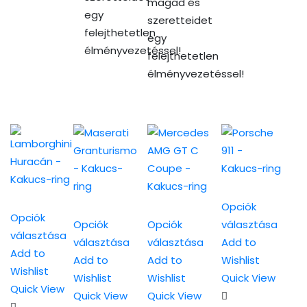
magad és
egy
szeretteidet
felejthetetlen
egy
élményvezetéssel!
felejthetetlen
élményvezetéssel!
Opciók
Opciók
Opciók
Opciók
választása
választása
Ennek
választása
választása
Add to
Ennek
Add to
Ennek
Ennek
a
Add to
Add to
Wishlist
a
Wishlist
a
a
terméknek
Wishlist
Wishlist
Quick View
terméknek
Quick View
terméknek
terméknek
több
Quick View
Quick View
több