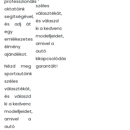
professzionális
széles
oktatóink
választékát,
segítségével,
és válaszd
és adj át
ki a kedvenc
egy
modelljeidet,
emlékezetes
amivel a
élmény
autó
ajándékot.
kikapcsolódás
Nézd meg
garantált!
sportautóink
széles
választékát,
és válaszd
ki a kedvenc
modelljeidet,
amivel a
autó