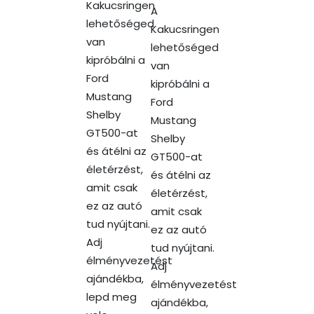
Kakucsringen
A
lehetőséged
Kakucsringen
van
lehetőséged
kipróbálni a
van
Ford
kipróbálni a
Mustang
Ford
Shelby
Mustang
GT500-at
Shelby
és átélni az
GT500-at
életérzést,
és átélni az
amit csak
életérzést,
ez az autó
amit csak
tud nyújtani.
ez az autó
Adj
tud nyújtani.
élményvezetést
Adj
ajándékba,
élményvezetést
lepd meg
ajándékba,