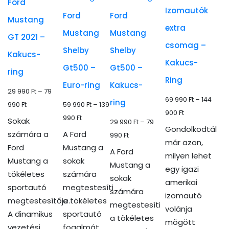
Ford
van.
A
van.
van.
Izomautók
Ford
Ford
A
Mustang
változatok
A
A
extra
változatok
Mustang
Mustang
a
változatok
változatok
GT 2021 –
a
csomag –
termékoldalon
a
a
Shelby
Shelby
Kakucs-
termékoldalon
választhatók
termékoldalon
termékoldalon
Kakucs-
Gt500 –
Gt500 –
választhatók
ring
ki
választhatók
választhatók
Ring
ki
Euro-ring
Kakucs-
ki
ki
29 990
Ft
–
79
69 990
Ft
–
144
ring
Ártartomány:
990
Ft
59 990
Ft
–
139
Ártartomány:
900
Ft
29
Ártartomány:
990
Ft
Sokak
29 990
Ft
–
79
69
Gondolkodtál
990 Ft
59
számára a
A Ford
Ártartomány:
990
Ft
990 Ft
már azon,
-
990 Ft
Ford
Mustang a
29
A Ford
-
milyen lehet
79
-
Mustang a
sokak
990 Ft
Mustang a
144
egy igazi
990 Ft
139
tökéletes
számára
-
sokak
900 Ft
amerikai
990 Ft
sportautó
megtestesíti
79
számára
izomautó
megtestesítője.
a tökéletes
990 Ft
megtestesíti
volánja
A dinamikus
sportautó
a tökéletes
mögött
vezetési
fogalmát,