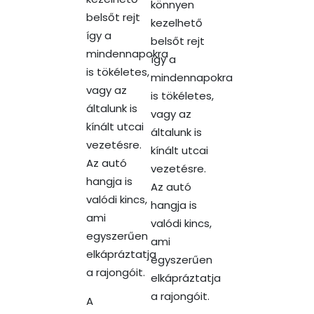
könnyen
belsőt rejt
kezelhető
így a
belsőt rejt
mindennapokra
így a
is tökéletes,
mindennapokra
vagy az
is tökéletes,
általunk is
vagy az
kínált utcai
általunk is
vezetésre.
kínált utcai
Az autó
vezetésre.
hangja is
Az autó
valódi kincs,
hangja is
ami
valódi kincs,
egyszerűen
ami
elkápráztatja
egyszerűen
a rajongóit.
elkápráztatja
a rajongóit.
A